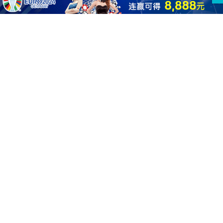
银河娱乐城_欧洲杯娱乐城
Recent Posts
掌握极速飞艇：畅游极速激情的刺激玩法！
12月 21, 2023
钓出你的激情！畅玩疯狂捕鱼游戏！
12月 20, 2023