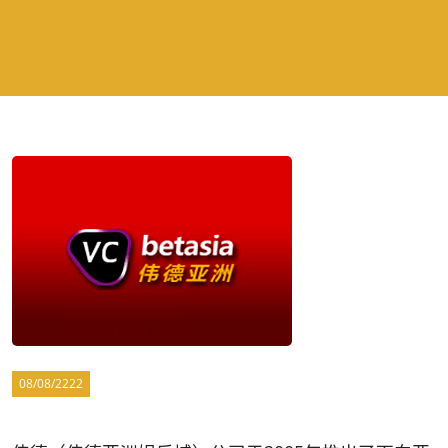
08/08/2222