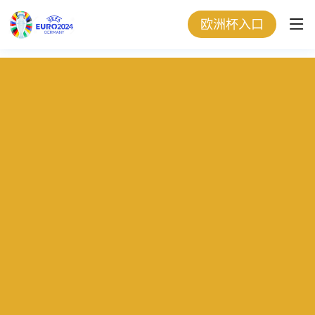
欧洲杯入口