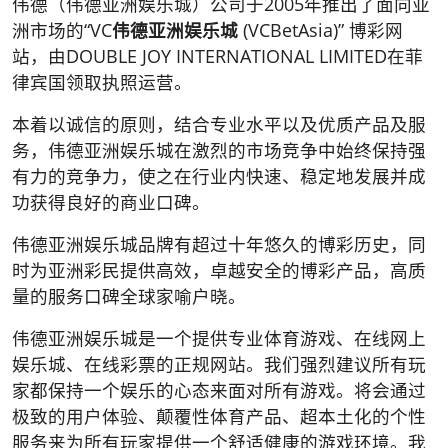
伟德（伟德亚洲娱乐城）公司于2005年推出了面向亚
洲市场的“VC
伟德亚洲娱乐城
(VCBetAsia)” 博彩网
站，由DOUBLE JOY INTERNATIONAL LIMITED在菲
律宾国领取执照运营。
本着以诚信的原则，结合专业水平以及优质产品及服
务，伟德亚洲娱乐城在激烈的市场竞争中始终保持强
有力的竞争力，使之在行业内快速、稳定地发展并成
功获得良好的商业口碑。
伟德亚洲娱乐城品牌有超过十年悠久的博彩历史，同
时为亚洲彩民提供高效，卓越安全的博彩产品，高质
量的服务口碑全球家喻户晓。
伟德亚洲娱乐城是一个提供专业体育游戏、在线网上
娱乐城、在线彩票的正规网站。我们强烈建议所有玩
家都保持一个娱乐的心态来面对所有游戏。将会通过
极致的用户体验、颠覆性体育产品、超本土化的个性
服务来为所有玩家提供一个舒适健康的游戏环境。我