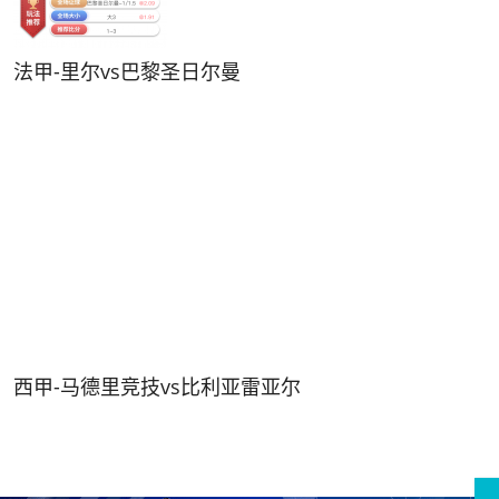
法甲-里尔vs巴黎圣日尔曼
西甲-马德里竞技vs比利亚雷亚尔