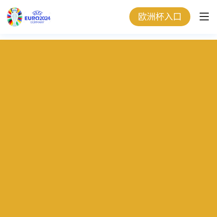
欧洲杯入口