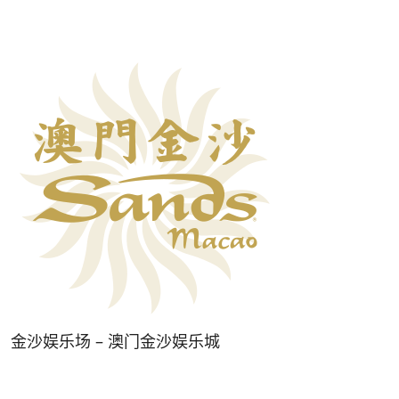
金沙娱乐场 – 澳门金沙娱乐城