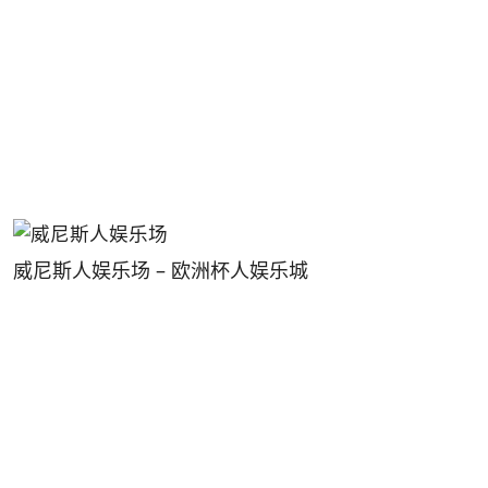
威尼斯人娱乐场 – 欧洲杯人娱乐城