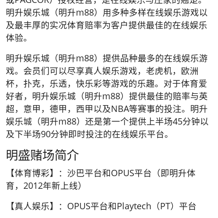
明升娱乐城（明升m88）用多种多样在线娱乐游戏以
及最丰厚的实况体育赔率为客户提供最佳的在线娱乐
体验。
明升娱乐城（明升m88）提供品种最多的在线娱乐游
戏。会员们可以尽享真人娱乐游戏，老虎机，欧洲
杯，扑克，乐透，快乐彩等游戏的乐趣。对于体育爱
好者，明升娱乐城（明升m88）提供最佳的赔率与英
超，意甲，德甲，西甲以及NBA等赛事的投注。明升
娱乐城（明升m88）还是第一个提供上半场45分钟以
及下半场90分钟即时投注的在线娱乐平台。
明盛赌场简介
【体育博彩】：沙巴平台和OPUS平台（即明升体
育，2012年新上线）
【真人娱乐】：OPUS平台和Playtech（PT）平台