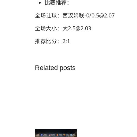
比赛推荐：
全场让球：西汉姆联-0/0.5@2.07
全场大小：大2.5@2.03
推荐比分：2:1
Related posts