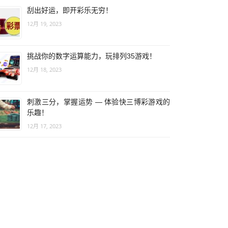
刮出好运，即开彩乐无穷！
12月 19, 2023
挑战你的数字运算能力，玩排列35游戏！
12月 18, 2023
刺激三分，掌握运势 — 体验快三博彩游戏的
乐趣！
12月 17, 2023