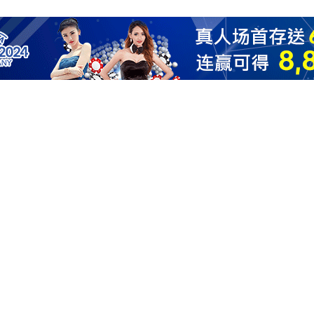
意甲 亚特兰大vsAC米兰赛事资讯