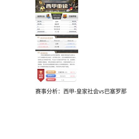
赛事分析：西甲-皇家社会vs巴塞罗那