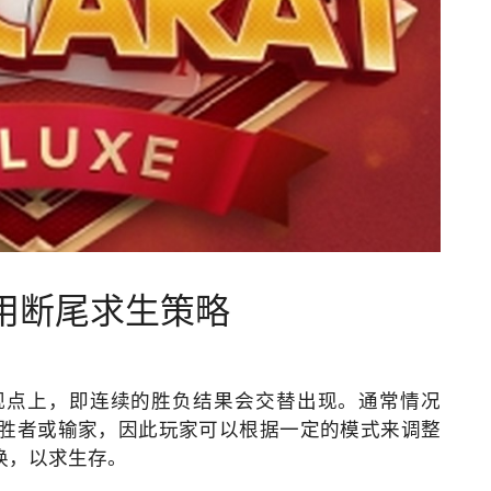
用断尾求生策略
观点上，即连续的胜负结果会交替出现。通常情况
胜者或输家，因此玩家可以根据一定的模式来调整
换，以求生存。