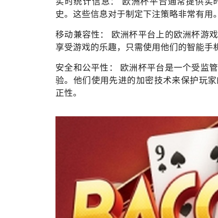
实时统计信息： 欧洲杯平台通常提供实
史。这些信息对于制定下注策略非常有用
移动兼容性： 欧洲杯平台上的欧洲杯游
享受游戏的乐趣，只需使用他们的智能手
安全和公平性： 欧洲杯平台是一个受监
验。他们使用先进的加密技术来保护玩家
正性。