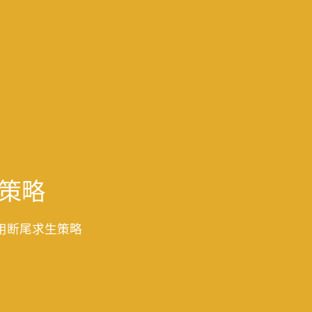
策略
用断尾求生策略