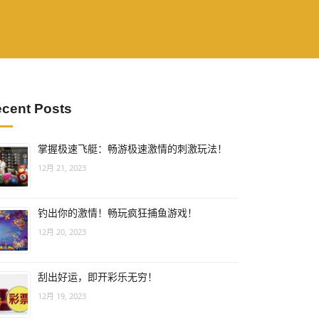
cent Posts
掌握极速飞艇：畅游极速激情的刺激玩法！
12月 21, 2023
钓出你的激情！畅玩疯狂捕鱼游戏！
12月 20, 2023
刮出好运，即开彩乐无穷！
12月 19, 2023