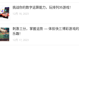
挑战你的数字运算能力，玩排列35游戏！
12月 18, 2023
刺激三分，掌握运势 — 体验快三博彩游戏的
乐趣！
12月 17, 2023